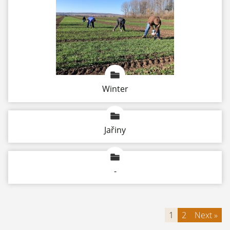
Winter
Jařiny
-
1
2
Next »