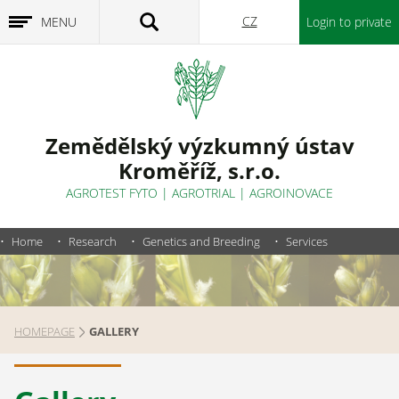
CZ
MENU
Login to private
section
Zemědělský výzkumný ústav
Kroměříž, s.r.o.
AGROTEST FYTO
| AGROTRIAL | AGROINOVACE
Home
Research
Genetics and Breeding
Services
HOMEPAGE
GALLERY