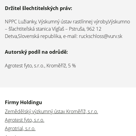
Držitel šlechtitelských práv:
NPPC Lužianky, Výskumný ústav rastlínnej výroby,Výskumno
– šľachtiteľská stanica Vígľaš – Pstruša, 962 12
Detva,Slovenská republika, e-mail: ruckschloss@vurv.sk
Autorský podíl na odrůdě:
Agrotest fyto, s.r.o., Kroměříž, 5 %
Firmy Holdingu
Zemědělský výzkumný ústav Kroměříž, s.r.o.
Agrotest fyto, s.r.o.
Agrotrial, s.r.o.