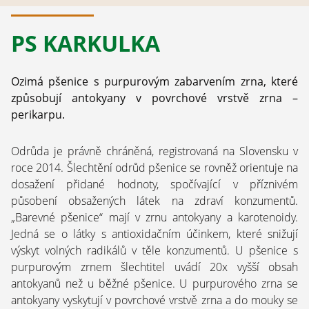
PS KARKULKA
Ozimá pšenice s purpurovým zabarvením zrna, které
způsobují antokyany v povrchové vrstvě zrna –
perikarpu.
Odrůda je právně chráněná, registrovaná na Slovensku v
roce 2014. Šlechtění odrůd pšenice se rovněž orientuje na
dosažení přidané hodnoty, spočívající v příznivém
působení obsažených látek na zdraví konzumentů.
„Barevné pšenice“ mají v zrnu antokyany a karotenoidy.
Jedná se o látky s antioxidačním účinkem, které snižují
výskyt volných radikálů v těle konzumentů. U pšenice s
purpurovým zrnem šlechtitel uvádí 20x vyšší obsah
antokyanů než u běžné pšenice. U purpurového zrna se
antokyany vyskytují v povrchové vrstvě zrna a do mouky se