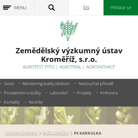
EN
MENU
Přihlásit se
Zemědělský výzkumný ústav
Kroměříž, s.r.o.
AGROTEST FYTO
|
AGROTRIAL
|
AGROINOVACE
Úvod
Monitoring kvality obilovin
Naslouchat přírodě
Poradenství a služby
Laboratoř
Projekty
Knihovna
Kontakty
Novinky
ÚVODNÍ STRÁNKA
NAŠE ODRŮDY
PS KARKULKA