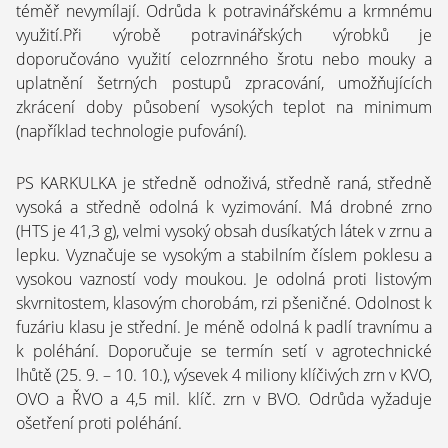
téměř nevymílají. Odrůda k potravinářskému a krmnému
využití.Při výrobě potravinářských výrobků je
doporučováno využití celozrnného šrotu nebo mouky a
uplatnění šetrných postupů zpracování, umožňujících
zkrácení doby působení vysokých teplot na minimum
(například technologie pufování).
PS KARKULKA je středně odnoživá, středně raná, středně
vysoká a středně odolná k vyzimování. Má drobné zrno
(HTS je 41,3 g), velmi vysoký obsah dusíkatých látek v zrnu a
lepku. Vyznačuje se vysokým a stabilním číslem poklesu a
vysokou vazností vody moukou. Je odolná proti listovým
skvrnitostem, klasovým chorobám, rzi pšeničné. Odolnost k
fuzáriu klasu je střední. Je méně odolná k padlí travnímu a
k poléhání. Doporučuje se termín setí v agrotechnické
lhůtě (25. 9. – 10. 10.), výsevek 4 miliony klíčivých zrn v KVO,
OVO a ŘVO a 4,5 mil. klíč. zrn v BVO. Odrůda vyžaduje
ošetření proti poléhání.