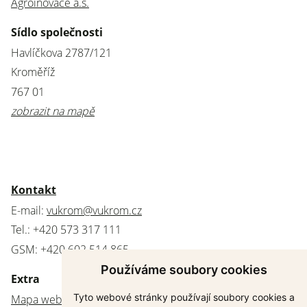
Agroinovace a.s.
Sídlo společnosti
Havlíčkova 2787/121
Kroměříž
767 01
zobrazit na mapě
Kontakt
E-mail:
vukrom@vukrom.cz
Tel.: +420 573 317 111
GSM: +420 602 514 865
Používáme soubory cookies
Extra
Tyto webové stránky používají soubory cookies a
Mapa webu