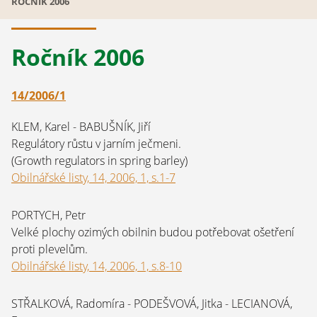
ROČNÍK 2006
Ročník 2006
14/2006/1
KLEM, Karel - BABUŠNÍK, Jiří
Regulátory růstu v jarním ječmeni.
(Growth regulators in spring barley)
Obilnářské listy, 14, 2006, 1, s.1-7
PORTYCH, Petr
Velké plochy ozimých obilnin budou potřebovat ošetření
proti plevelům.
Obilnářské listy, 14, 2006, 1, s.8-10
STŘALKOVÁ, Radomíra - PODEŠVOVÁ, Jitka - LECIANOVÁ,