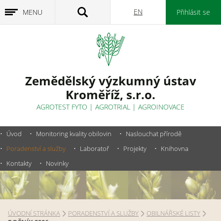
EN
MENU
Přihlásit se
Zemědělský výzkumný ústav
Kroměříž, s.r.o.
AGROTEST FYTO
|
AGROTRIAL
|
AGROINOVACE
Úvod
Monitoring kvality obilovin
Naslouchat přírodě
Poradenství a služby
Laboratoř
Projekty
Knihovna
Kontakty
Novinky
ÚVODNÍ STRÁNKA
PORADENSTVÍ A SLUŽBY
OBILNÁŘSKÉ LISTY