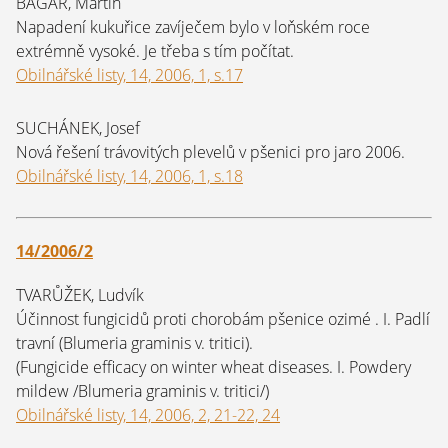
BAGAR, Martin
Napadení kukuřice zavíječem bylo v loňském roce
extrémně vysoké. Je třeba s tím počítat.
Obilnářské listy, 14, 2006, 1, s.17
SUCHÁNEK, Josef
Nová řešení trávovitých plevelů v pšenici pro jaro 2006.
Obilnářské listy, 14, 2006, 1, s.18
14/2006/2
TVARŮŽEK, Ludvík
Účinnost fungicidů proti chorobám pšenice ozimé . I. Padlí
travní (Blumeria graminis v. tritici).
(Fungicide efficacy on winter wheat diseases. I. Powdery
mildew /Blumeria graminis v. tritici/)
Obilnářské listy, 14, 2006, 2, 21-22, 24