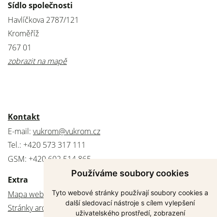
Sídlo společnosti
Havlíčkova 2787/121
Kroměříž
767 01
zobrazit na mapě
Kontakt
E-mail:
vukrom@vukrom.cz
Tel.: +420 573 317 111
GSM: +420 602 514 865
Používáme soubory cookies
Extra
Tyto webové stránky používají soubory cookies a
Mapa webu
další sledovací nástroje s cílem vylepšení
Stránky archivovány
uživatelského prostředí, zobrazení