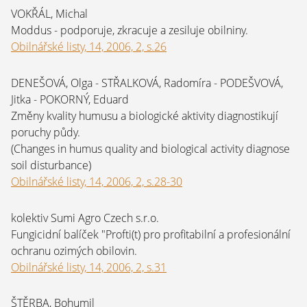
VOKŘÁL, Michal
Moddus - podporuje, zkracuje a zesiluje obilniny.
Obilnářské listy, 14, 2006, 2, s.26
DENEŠOVÁ, Olga - STŘALKOVÁ, Radomíra - PODEŠVOVÁ,
Jitka - POKORNÝ, Eduard
Změny kvality humusu a biologické aktivity diagnostikují
poruchy půdy.
(Changes in humus quality and biological activity diagnose
soil disturbance)
Obilnářské listy, 14, 2006, 2, s.28-30
kolektiv Sumi Agro Czech s.r.o.
Fungicidní balíček "Profti(t) pro profitabilní a profesionální
ochranu ozimých obilovin.
Obilnářské listy, 14, 2006, 2, s.31
ŠTĚRBA, Bohumil