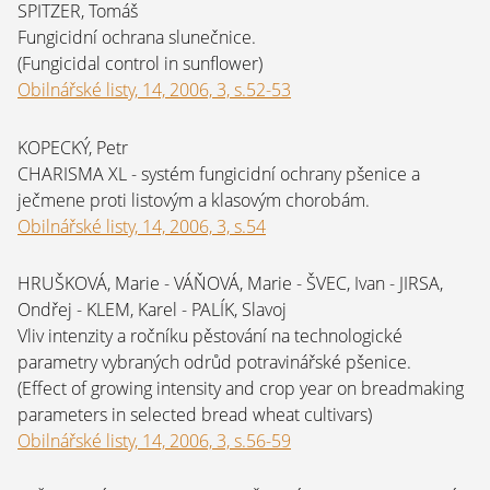
SPITZER, Tomáš
Fungicidní ochrana slunečnice.
(Fungicidal control in sunflower)
Obilnářské listy, 14, 2006, 3, s.52-53
KOPECKÝ, Petr
CHARISMA XL - systém fungicidní ochrany pšenice a
ječmene proti listovým a klasovým chorobám.
Obilnářské listy, 14, 2006, 3, s.54
HRUŠKOVÁ, Marie - VÁŇOVÁ, Marie - ŠVEC, Ivan - JIRSA,
Ondřej - KLEM, Karel - PALÍK, Slavoj
Vliv intenzity a ročníku pěstování na technologické
parametry vybraných odrůd potravinářské pšenice.
(Effect of growing intensity and crop year on breadmaking
parameters in selected bread wheat cultivars)
Obilnářské listy, 14, 2006, 3, s.56-59