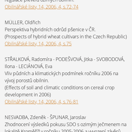
Obilnářské listy, 14, 2006, 4, s.72-74
MÜLLER, Oldřich
Perspektiva hybridních odrůd pšenice v ČR.
(Prospects of hybrid wheat cultivars in the Czech Republic)
Obilnářské listy, 14, 2006, 4, s.75
STŘALKOVÁ, Radomíra - PODEŠVOVÁ, Jitka - SVOBODOVÁ,
Ilona - LECIÁNOVÁ, Eva
Vliv půdních a klimatických podmínek ročníku 2006 na
vývoj porostů obilnin.
(Effects of soil and climatic conditions on cereal crop
development in 2006)
Obilnářské listy, 14, 2006, 4, s.76-81
NESVADBA, Zdeněk - ŠPUNAR, Jaroslav
Zhodnocení výsledků pokusu SDO s ozimým ječmenem na
lokalitě Kroměříž v ročníku 2005-2006 a vyvození závěrů