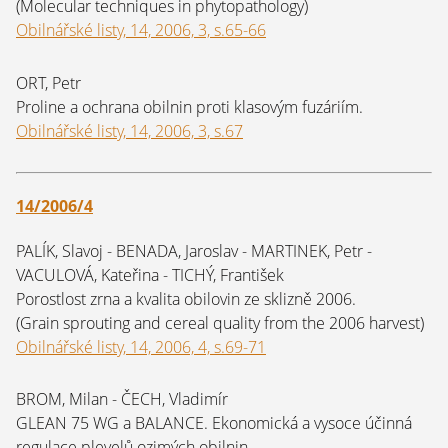
(Molecular techniques in phytopathology)
Obilnářské listy, 14, 2006, 3, s.65-66
ORT, Petr
Proline a ochrana obilnin proti klasovým fuzáriím.
Obilnářské listy, 14, 2006, 3, s.67
14/2006/4
PALÍK, Slavoj - BENADA, Jaroslav - MARTINEK, Petr -
VACULOVÁ, Kateřina - TICHÝ, František
Porostlost zrna a kvalita obilovin ze sklizně 2006.
(Grain sprouting and cereal quality from the 2006 harvest)
Obilnářské listy, 14, 2006, 4, s.69-71
BROM, Milan - ČECH, Vladimír
GLEAN 75 WG a BALANCE. Ekonomická a vysoce účinná
regulace plevelů ozimých obilnin.