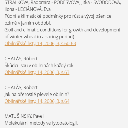
STŘALKOVÁ, Radomíra - PODEŠVOVÁ, Jitka - SVOBODOVÁ,
Ilona - LECIÁNOVÁ, Eva
Půdní a klimatické podmínky pro růst a vývoj pšenice
ozimé v jarním období.
(Soil and climatic conditions for growth and development
of winter wheat in a spring period)
Obilnářské listy, 14, 2006, 3, s.60-63
CHALÁS, Róbert
Škůdci jsou v obilninách každý rok.
Obilnářské listy, 14, 2006, 3, s.63
CHALÁS, Róbert
Jak na přerostlé plevele obilnin?
Obilnářské listy, 14, 2006, 3, s.64
MATUŠINSKY, Pavel
Molekulární metody ve fytopatologii.