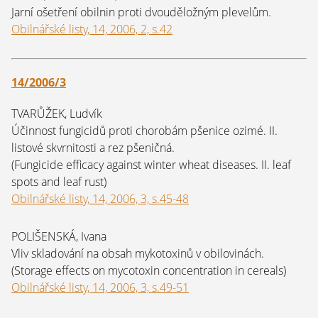
Jarní ošetření obilnin proti dvouděložným plevelům.
Obilnářské listy, 14, 2006, 2, s.42
14/2006/3
TVARŮŽEK, Ludvík
Účinnost fungicidů proti chorobám pšenice ozimé. II.
listové skvrnitosti a rez pšeničná.
(Fungicide efficacy against winter wheat diseases. II. leaf
spots and leaf rust)
Obilnářské listy, 14, 2006, 3, s.45-48
POLIŠENSKÁ, Ivana
Vliv skladování na obsah mykotoxinů v obilovinách.
(Storage effects on mycotoxin concentration in cereals)
Obilnářské listy, 14, 2006, 3, s.49-51