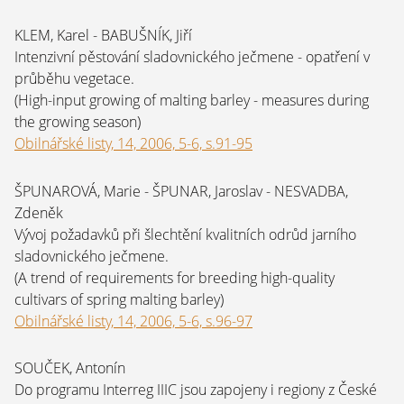
KLEM, Karel - BABUŠNÍK, Jiří
Intenzivní pěstování sladovnického ječmene - opatření v
průběhu vegetace.
(High-input growing of malting barley - measures during
the growing season)
Obilnářské listy, 14, 2006, 5-6, s.91-95
ŠPUNAROVÁ, Marie - ŠPUNAR, Jaroslav - NESVADBA,
Zdeněk
Vývoj požadavků při šlechtění kvalitních odrůd jarního
sladovnického ječmene.
(A trend of requirements for breeding high-quality
cultivars of spring malting barley)
Obilnářské listy, 14, 2006, 5-6, s.96-97
SOUČEK, Antonín
Do programu Interreg IIIC jsou zapojeny i regiony z České