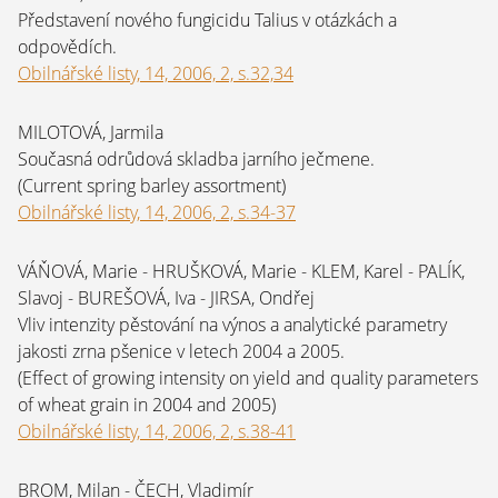
Představení nového fungicidu Talius v otázkách a
odpovědích.
Obilnářské listy, 14, 2006, 2, s.32,34
MILOTOVÁ, Jarmila
Současná odrůdová skladba jarního ječmene.
(Current spring barley assortment)
Obilnářské listy, 14, 2006, 2, s.34-37
VÁŇOVÁ, Marie - HRUŠKOVÁ, Marie - KLEM, Karel - PALÍK,
Slavoj - BUREŠOVÁ, Iva - JIRSA, Ondřej
Vliv intenzity pěstování na výnos a analytické parametry
jakosti zrna pšenice v letech 2004 a 2005.
(Effect of growing intensity on yield and quality parameters
of wheat grain in 2004 and 2005)
Obilnářské listy, 14, 2006, 2, s.38-41
BROM, Milan - ČECH, Vladimír