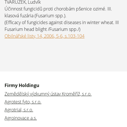
TVARŮŽEK, Ludvík
Účinnost fungicidů proti chorobám pšenice ozimé. III.
klasová fuzária (Fusarium spp.).
(Efficacy of fungicides against diseases in winter wheat. III
Fusarium head blight /Fusarium spp./)
Obilnářské listy, 14, 2006, 5-6, s.103-104
Firmy Holdingu
Zemědělský výzkumný ústav Kroměříž, s.r.o.
Agrotest fyto, s.r.o.
Agrotrial, s.r.o.
Agroinovace a.s.