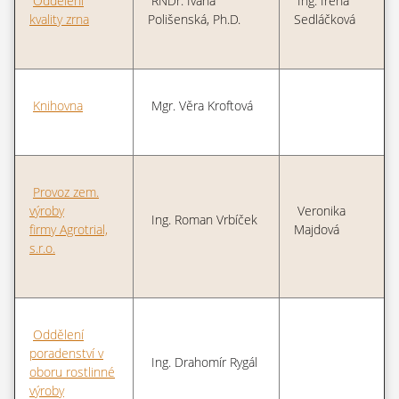
Oddělení
RNDr. Ivana
Ing. Irena
kvality zrna
Polišenská, Ph.D.
Sedláčková
Knihovna
Mgr. Věra Kroftová
Provoz zem.
výroby
Veronika
Ing. Roman Vrbíček
firmy Agrotrial,
Majdová
s.r.o.
Oddělení
poradenství v
Ing. Drahomír Rygál
oboru rostlinné
výroby