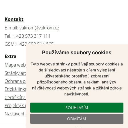
Kontakt
E-mail:
vukrom@vukrom.cz
Tel.: +420 573 317 111
GSM: +420 602 514 865
Používáme soubory cookies
Extra
Tyto webové stránky používají soubory cookies a
Mapa webu
další sledovací nástroje s cílem vylepšení
Stránky archivovány
uživatelského prostředí, zobrazení
Ochrana osobních údajů
přizpůsobeného obsahu a reklam, analýzy
návštěvnosti webových stránek a zjištění zdroje
Etická linka
návštěvnosti.
Certifikáty a akreditace
Projekty s podporou z EU
SOUHLASÍM
Nastavení cookies
ODMÍTÁM