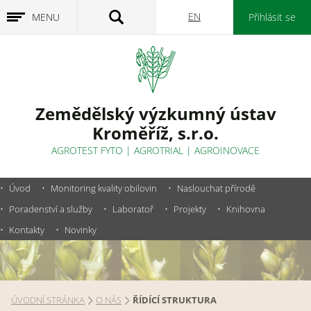
EN
MENU
Přihlásit se
Zemědělský výzkumný ústav
Kroměříž, s.r.o.
AGROTEST FYTO
|
AGROTRIAL
|
AGROINOVACE
Úvod
Monitoring kvality obilovin
Naslouchat přírodě
Poradenství a služby
Laboratoř
Projekty
Knihovna
Kontakty
Novinky
ÚVODNÍ STRÁNKA
O NÁS
ŘÍDÍCÍ STRUKTURA