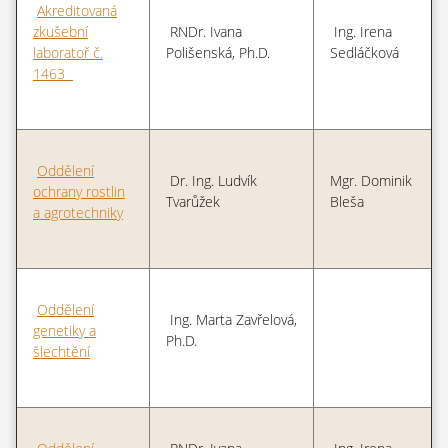
Akreditovaná
zkušební
RNDr. Ivana
Ing. Irena
laboratoř č.
Polišenská, Ph.D.
Sedláčková
1463
Oddělení
Dr. Ing. Ludvík
Mgr. Dominik
ochrany rostlin
Tvarůžek
Bleša
a agrotechniky
Oddělení
Ing. Marta Zavřelová,
genetiky a
Ph.D.
šlechtění