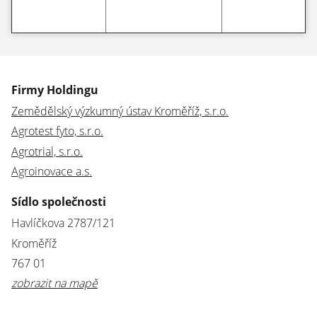
Firmy Holdingu
Zemědělský výzkumný ústav Kroměříž, s.r.o.
Agrotest fyto, s.r.o.
Agrotrial, s.r.o.
Agroinovace a.s.
Sídlo společnosti
Havlíčkova 2787/121
Kroměříž
767 01
zobrazit na mapě