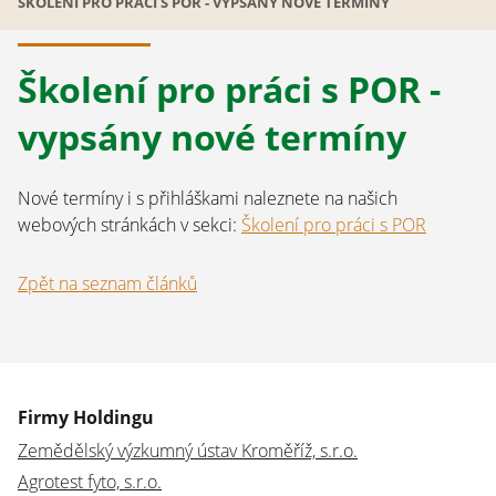
ŠKOLENÍ PRO PRÁCI S POR - VYPSÁNY NOVÉ TERMÍNY
Školení pro práci s POR -
vypsány nové termíny
Nové termíny i s přihláškami naleznete na našich
webových stránkách v sekci:
Školení pro práci s POR
Zpět na seznam článků
Firmy Holdingu
Zemědělský výzkumný ústav Kroměříž, s.r.o.
Agrotest fyto, s.r.o.