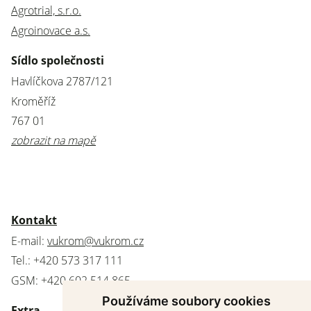
Agrotrial, s.r.o.
Agroinovace a.s.
Sídlo společnosti
Havlíčkova 2787/121
Kroměříž
767 01
zobrazit na mapě
Kontakt
E-mail:
vukrom@vukrom.cz
Tel.: +420 573 317 111
GSM: +420 602 514 865
Používáme soubory cookies
Extra