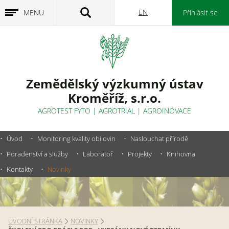
EN
MENU
Přihlásit se
Zemědělský výzkumný ústav
Kroměříž, s.r.o.
AGROTEST FYTO
|
AGROTRIAL
|
AGROINOVACE
Úvod
Monitoring kvality obilovin
Naslouchat přírodě
Poradenství a služby
Laboratoř
Projekty
Knihovna
Kontakty
Novinky
ÚVODNÍ STRÁNKA
NOVINKY