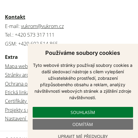
Kontakt
E-mail:
vukrom@vukrom.cz
Tel.: +420 573 317 111
GSM: +420 602 514 865
Používáme soubory cookies
Extra
Tyto webové stránky používají soubory cookies a
Mapa webu
další sledovací nástroje s cílem vylepšení
Stránky archivovány
uživatelského prostředí, zobrazení
Ochrana osobních údajů
přizpůsobeného obsahu a reklam, analýzy
návštěvnosti webových stránek a zjištění zdroje
Etická linka
návštěvnosti.
Certifikáty a akreditace
Projekty s podporou z EU
SOUHLASÍM
Nastavení cookies
ODMÍTÁM
UPRAVIT MÉ PŘEDVOLBY