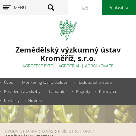
EN
MENU
Přihlásit se
Zemědělský výzkumný ústav
Kroměříž, s.r.o.
AGROTEST FYTO
|
AGROTRIAL
|
AGROINOVACE
Úvod
Monitoring kvality obilovin
Naslouchat přírodě
Poradenství a služby
Laboratoř
Projekty
Knihovna
Kontakty
Novinky
ÚVODNÍ STRÁNKA
O NÁS
ŘÍDÍCÍ STRUKTURA