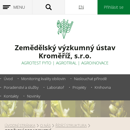
EN
MENU
Přihlásit se
Zemědělský výzkumný ústav
Kroměříž, s.r.o.
AGROTEST FYTO
|
AGROTRIAL
|
AGROINOVACE
Úvod
Monitoring kvality obilovin
Naslouchat přírodě
Poradenství a služby
Laboratoř
Projekty
Knihovna
Kontakty
Novinky
ÚVODNÍ STRÁNKA
O NÁS
ŘÍDÍCÍ STRUKTURA