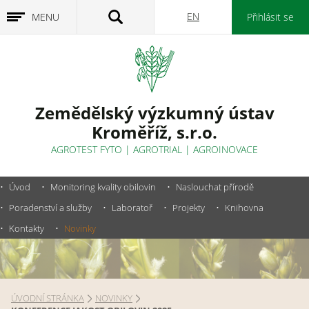
EN
MENU
Přihlásit se
Zemědělský výzkumný ústav
Kroměříž, s.r.o.
AGROTEST FYTO
|
AGROTRIAL
|
AGROINOVACE
Úvod
Monitoring kvality obilovin
Naslouchat přírodě
Poradenství a služby
Laboratoř
Projekty
Knihovna
Kontakty
Novinky
ÚVODNÍ STRÁNKA
NOVINKY