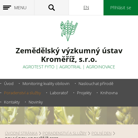
EN
MENU
Přihlásit se
Zemědělský výzkumný ústav
Kroměříž, s.r.o.
AGROTEST FYTO
|
AGROTRIAL
|
AGROINOVACE
Úvod
Monitoring kvality obilovin
Naslouchat přírodě
Poradenství a služby
Laboratoř
Projekty
Knihovna
Kontakty
Novinky
ÚVODNÍ STRÁNKA
PORADENSTVÍ A SLUŽBY
POLNÍ DEN