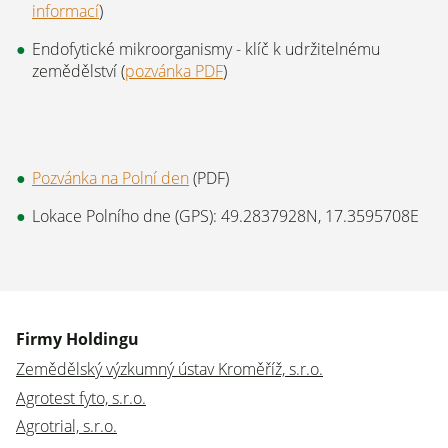
informací
)
Endofytické mikroorganismy - klíč k udržitelnému
zemědělství (
pozvánka PDF
)
Pozvánka na Polní den
(PDF)
Lokace Polního dne (GPS): 49.2837928N, 17.3595708E
Firmy Holdingu
Zemědělský výzkumný ústav Kroměříž, s.r.o.
Agrotest fyto, s.r.o.
Agrotrial, s.r.o.