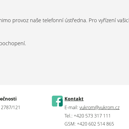
mo provoz naše telefonní ústředna. Pro vyřízení vaši
pochopení.
lečnosti
Kontakt
a 2787/121
E-mail:
vukrom@vukrom.cz
Tel.: +420 573 317 111
GSM: +420 602 514 865