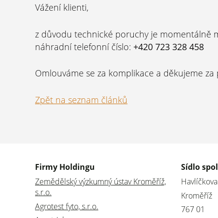
Vážení klienti,
z důvodu technické poruchy je momentálně mi
náhradní telefonní číslo:
+420 723 328 458
Omlouváme se za komplikace a děkujeme za 
Zpět na seznam článků
Firmy Holdingu
Sídlo spo
Zemědělský výzkumný ústav Kroměříž,
Havlíčkov
s.r.o.
Kroměříž
Agrotest fyto, s.r.o.
767 01