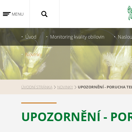
MENU
Úvod
Monitoring kvality obilovin
Naslou
Novinky
ÚVODNÍ STRÁNKA
NOVINKY
UPOZORNĚNÍ - PORUCHA TE
UPOZORNĚNÍ - PO