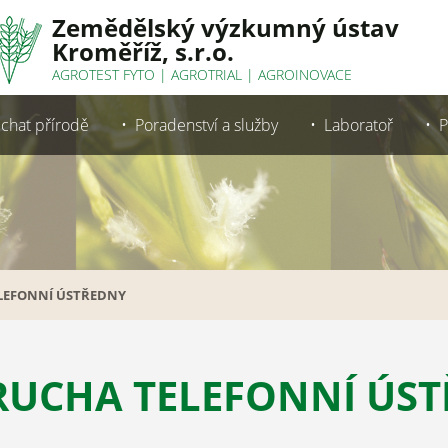
Zemědělský výzkumný ústav
Kroměříž, s.r.o.
AGROTEST FYTO
|
AGROTRIAL
|
AGROINOVACE
chat přírodě
Poradenství a služby
Laboratoř
P
LEFONNÍ ÚSTŘEDNY
RUCHA TELEFONNÍ ÚS